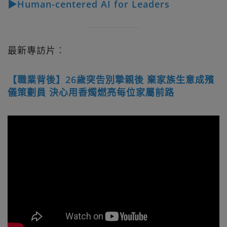
▶Human-centered AI for Leaders
最新專訪片︰
【職業背後】26歲突告別摯親後 棄家族生意成殯
儀策劃員 決心用香燭燃亮每位家屬前路