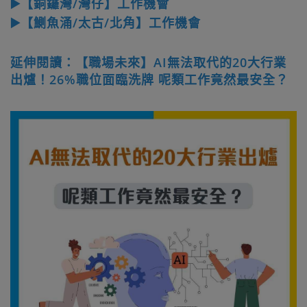
▶️【銅鑼灣/灣仔】工作機會
▶️【鰂魚涌/太古/北角】工作機會
延伸閱讀：【職場未來】AI無法取代的20大行業
出爐！26%職位面臨洗牌 呢類工作竟然最安全？