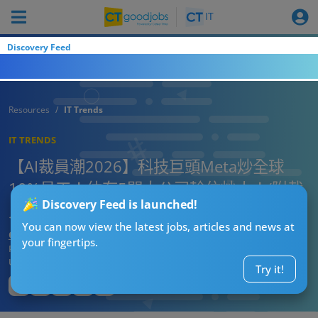
Discovery Feed
Resources
IT Trends
IT TRENDS
【AI裁員潮2026】科技巨頭Meta炒全球
10%員工！仲有5間大公司輪住炒人！(附裁
Discovery Feed is launched!
員賠償懶人包）
You can now view the latest jobs, articles and news at
CT熱話管理員
your fingertips.
Published:
2026-08-02 01:36
Updated:
2026-08-02 01:36
Try it!