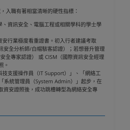
域，入職有著相當清晰的硬性指標：
學、資訊安全、電腦工程或相關學科的學士學
資安行業極度看重證書。初入行者建議考取
 CEH（資訊安全分析師/白帽駭客認證）；若想晉升管理
統安全專家認證） 或 CISM（國際資訊安全經理
照。
支援操作員（IT Support）」、「網絡工
」或「系統管理員（System Admin）」起步，在
並考取資安證照後，成功跳槽轉型為網絡安全專