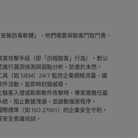
「安裝防毒軟體」，他們需要與駭客鬥智鬥勇，
駭客攻擊手段（即「白帽駭客」行為），對公
式進行漏洞偵測與弱點分析，防患於未然。
（如 SIEM）24/7 監控企業網絡流量，識
軟件活動，並即時封鎖威脅。
生駭客入侵或勒索軟件攻擊時，專家需擔任最
系統、阻止數據洩漏，並啟動復原程序。
標準（如 ISO 27001）的企業安全守則，
等安全意識培訓。