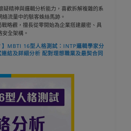
的懷疑精神與邏輯分析能力，喜歡拆解複雜的系
網絡流量中的駭客蛛絲馬跡。
全局戰略觀，擅長從零開始為企業搭建嚴密、具
絡安全架構。
】MBTI 16型人格測試：INTP邏輯學家分
試連結及詳細分析 配對理想職業及最契合同