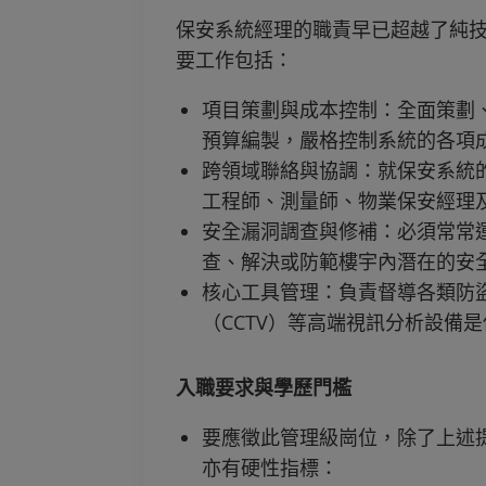
保安系統經理的職責早已超越了純
要工作包括：
項目策劃與成本控制：全面策劃
預算編製，嚴格控制系統的各項
跨領域聯絡與協調：就保安系統
工程師、測量師、物業保安經理
安全漏洞調查與修補：必須常常
查、解決或防範樓宇內潛在的安
核心工具管理：負責督導各類防
（CCTV）等高端視訊分析設備
入職要求與學歷門檻
要應徵此管理級崗位，除了上述提及
亦有硬性指標：