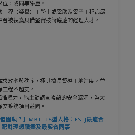
學位，或同等學歷。
腦工程（榮譽）工學士或電腦及電子工程高級
中會被視為具備堅實技術底蘊的經理人才。
，講求效率與秩序，極其擅長督導工地進度，並
保工程不超支。
邏輯推理力，能主動調查複雜的安全漏洞，為大
保安系統項目藍圖。
固執？】MBTI 16型人格︰ESTJ最適合
 配對理想職業及最契合同事