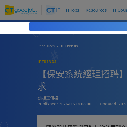
IT Jobs
Resources
IT Cou
Resources
IT Trends
IT TRENDS
【保安系統經理招聘】
求
CT搵工偵探
Published:
2026-07-14 08:00
Updated:
2026