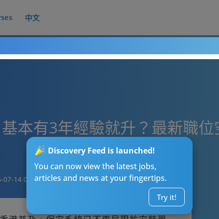
rses
中文
基本有3年經驗就升？最新職位空
Discovery Feed is launched!
You can now view the latest jobs,
articles and news at your fingertips.
-07-14 08:00
Try it!