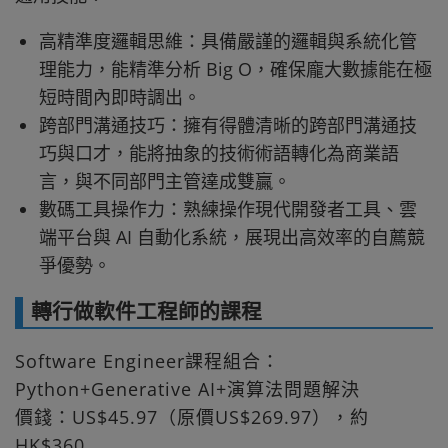
高精準度邏輯思維：具備嚴謹的邏輯與系統化管
理能力，能精準分析 Big O，確保龐大數據能在極
短時間內即時調出。
跨部門溝通技巧：擁有得體清晰的跨部門溝通技
巧與口才，能將抽象的技術術語轉化為商業語
言，與不同部門主管達成雙贏。
數碼工具操作力：熟練操作現代開發者工具、雲
端平台與 AI 自動化系統，展現出高效率的自薦競
爭優勢。
轉行做軟件工程師的課程
Software Engineer課程組合：
Python+Generative AI+演算法問題解決
價錢：US$45.97（原價US$269.97），約
HK$360