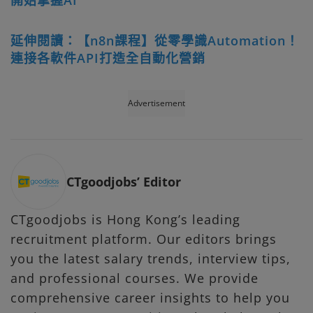
開始掌握AI
延伸閱讀：【n8n課程】從零學識Automation！
連接各軟件API打造全自動化營銷
Advertisement
CTgoodjobs’ Editor
CTgoodjobs is Hong Kong’s leading
recruitment platform. Our editors brings
you the latest salary trends, interview tips,
and professional courses. We provide
comprehensive career insights to help you