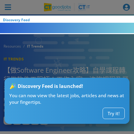
Discovery Feed
Resources
IT Trends
IT TRENDS
【做Software Engineer攻略】自學課程轉
行做軟件工程師！工作內容、進修課程及晉
Discovery Feed is launched!
升路徑
You can now view the latest jobs, articles and news at
CT進修導師阿J
your fingertips.
Published:
2026-08-03 04:37
Updated:
2026-08-03 04:37
Try it!