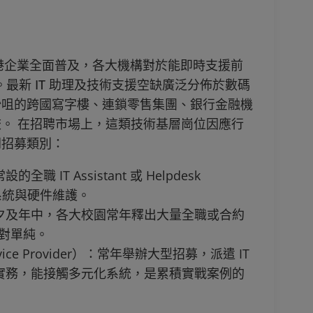
全港企業全面普及，各大機構對於能即時支援前
。最新 IT 助理及技術支援空缺廣泛分佈於數碼
沙咀的跨國寫字樓、連鎖零售集團、銀行金融機
。 在招聘市場上，這類技術基層崗位因應行
門招募類別：
IT Assistant 或 Helpdesk
的系統與硬件維護。
夕及年中，各大校園常年釋出大量全職或合約
相對單純。
vice Provider）：常年舉辦大型招募，派遣 IT
實務，能接觸多元化系統，是累積實戰案例的