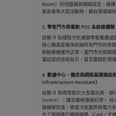
Room）的伺服器與網絡設定、維
家長會等大型活動時，親自落場調
3. 零售門市與餐飲 POS 系統維護類（Reta
這類 IT 助理駐守於連鎖零售集團
核心職責是確保前線所有門市的收銀 
助點餐機運作正常。當門市在假期
電話提供技術指引，甚至要趕赴現
4. 數據中心、機房與網絡基礎建設助理類（D
Infrastructure Assistant）
這類 IT 助理常駐於大型電訊商、
Centre），講求嚴格遵循紀律。
器機架巡查、檢查冷氣散熱與電力
合工程師進行網絡線路（Cat6 /