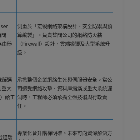
er
側重於「宏觀網絡架構設計、安全防禦與預
術問
算編製」。負責整間公司的網絡防火牆
路由器
（Firewall）設計、雲端搬遷及大型系統升
級。
線篩選
承擔整個企業網絡生死與伺服器安全。當公
的重大
司遭受網絡攻擊、資料庫癱瘓或重大系統漏
te）給工
洞時，工程師必須承擔全盤技術與行政責
任。
專業化晉升階梯明確。未來可向資深解決方
實戰經驗