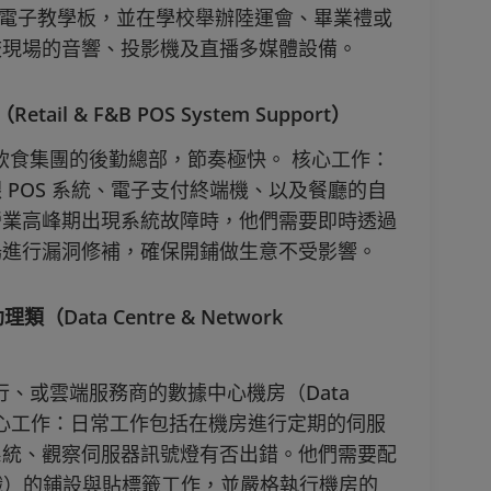
護電子教學板，並在學校舉辦陸運會、畢業禮或
校現場的音響、投影機及直播多媒體設備。
il & F&B POS System Support）
或飲食集團的後勤總部，節奏極快。 核心工作：
POS 系統、電子支付終端機、以及餐廳的自
營業高峰期出現系統故障時，他們需要即時透過
場進行漏洞修補，確保開鋪做生意不受影響。
ata Centre & Network
銀行、或雲端服務商的數據中心機房（Data
 核心工作：日常工作包括在機房進行定期的伺服
系統、觀察伺服器訊號燈有否出錯。他們需要配
 光纖）的鋪設與貼標籤工作，並嚴格執行機房的