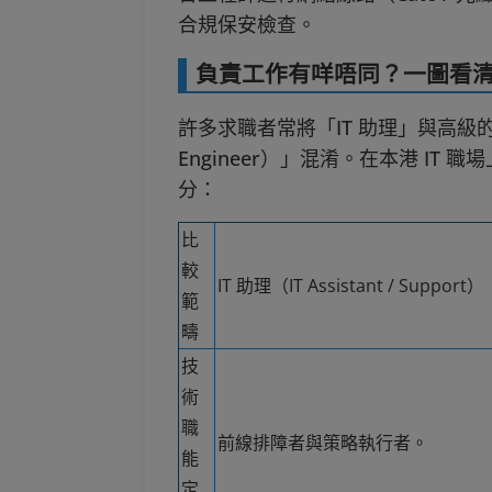
合規保安檢查。
負責工作有咩唔同？一圖看清 
許多求職者常將「IT 助理」與高級的「
Engineer）」混淆。在本港 I
分：
比
較
IT 助理（IT Assistant / Support）
範
疇
技
術
職
前線排障者與策略執行者。
能
定