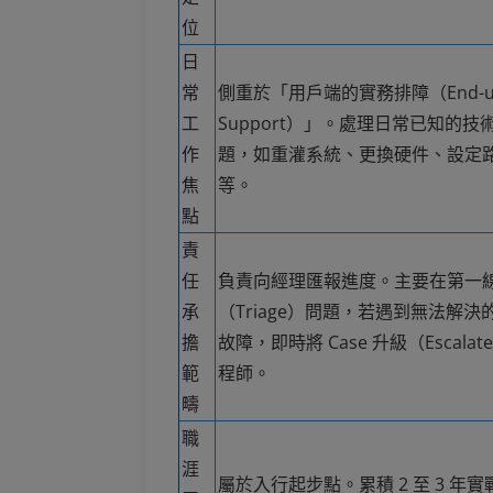
位
日
常
側重於「用戶端的實務排障（End-us
工
Support）」。處理日常已知的技
作
題，如重灌系統、更換硬件、設定
焦
等。
點
責
任
負責向經理匯報進度。主要在第一
承
（Triage）問題，若遇到無法解決
擔
故障，即時將 Case 升級（Escala
範
程師。
疇
職
涯
屬於入行起步點。累積 2 至 3 年