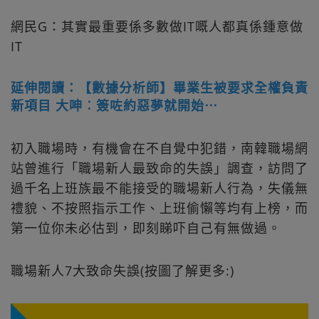
網民G：其實最重要係多數做IT嘅人都真係鍾意做
IT
延伸閱讀：【數據分析師】畢業生被要求全權負責
新項目 大呻︰簽咗約惡夢就開始⋯
初入職場時，有機會在不自覺中犯錯，南韓職場網
站曾進行「職場新人最致命的失誤」調查，訪問了
過千名上班族最不能接受的職場新人行為，失儀無
禮貌、不按照指示工作、上班偷懶等均有上榜，而
第一位你未必估到，即刻睇吓自己有無做過。
職場新人7大致命失誤(按圖了解更多:)