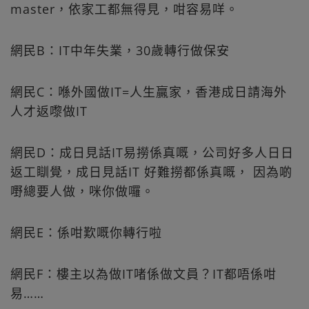
master，依家工都無得見，咁容易咩。
網民B：IT中年失業，30歲轉行做保安
網民C：喺外國做IT=人生贏家，香港成日請海外
人才返嚟做IT
網民D：成日見話IT易撈係真嘅，公司好多人日日
返工瞓覺，成日見話IT 好難撈都係真嘅， 因為啲
嘢總要人做，咪你做囉。
網民E：係咁歎嘅你轉行啦
網民F：樓主以為做IT啫係做文員？IT都唔係咁
易……