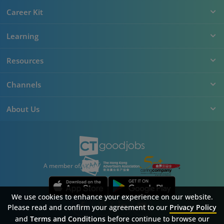
Career Kit
Learning
Resources
Channels
About Us
A member of
We use cookies to enhance your experience on our website.
Please read and confirm your agreement to our
Privacy Policy
and
Terms and Conditions
before continue to browse our
Sitemap
FAQ
Privacy Policy
Terms & Conditions