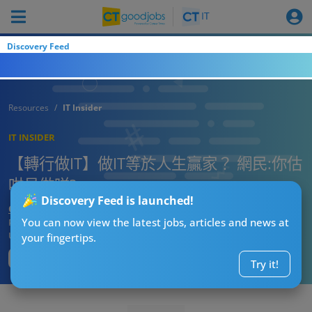
Discovery Feed
Resources
IT Insider
IT INSIDER
【轉行做IT】做IT等於人生贏家？ 網民:你估
咁易做咩?
Discovery Feed is launched!
CTgoodjobs’ Editor
You can now view the latest jobs, articles and news at
Published:
2022-10-17
Updated:
2022-10-17 17:27
your fingertips.
Try it!