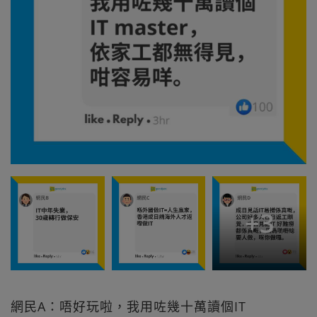
+
3
網民A：唔好玩啦，我用咗幾十萬讀個IT